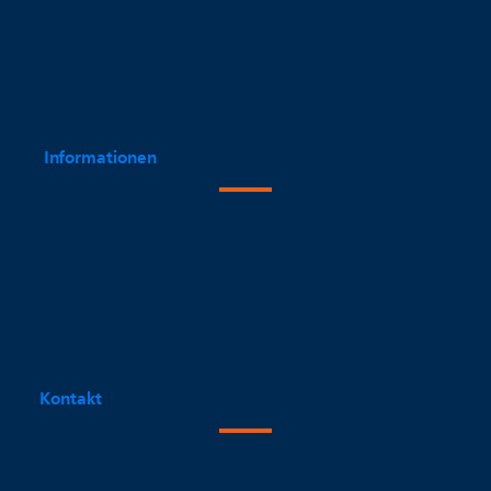
Informationen
Qualität
Beauftragte
Datenschutzerklärung
Impressum
Kontakt
Weißen 1
07407 Uhlstädt-Kirchhasel