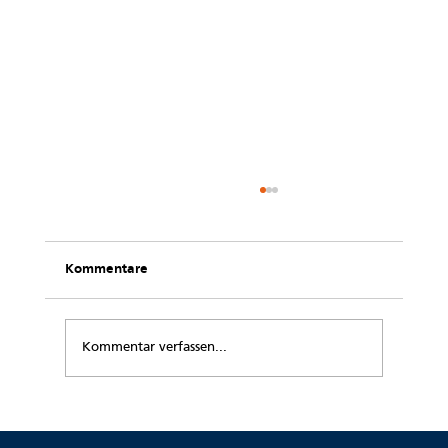
Kommentare
Kommentar verfassen...
„Du siehst aus, als hättest Du einen
Rheumaschub!“