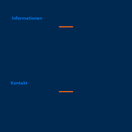
Informationen
Qualität
Beauftragte
Datenschutzerklärung
Impressum
Kontakt
Weißen 1
07407 Uhlstädt-Kirchhasel
036742 66-0
info@klinik-weissenburg.de