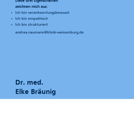
Diese drei Eigenschaften
zeichnen mich aus:
Ich bin verantwortungsbewusst
Ich bin empathisch
Ich bin strukturiert
andrea.naumann@klinik-weissenburg.de
Dr. med.
Elke Bräunig
Fachärztin Innere Medizin –
Rheumatologie
Diese drei Eigenschaften
zeichnen mich aus:
Ich bin engagiert