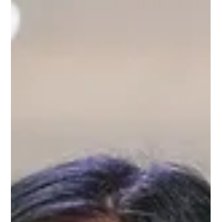
Klinik an der Weißenburg
2 Min. Lesezeit
Rheuma-Blog: Krumme Pfoten
Anfangs dachte ich, ich wäre raus
Ich war Anfang 40, als ich die Diagnose rheumatoide
Arthritis bekam. Das ist jetzt 10 Jahre her. Ich war damals
irgendwie erleichtert, dass mir endlich geglaubt wurde.
Ich hatte schon lange so ein komisches Gefühl in den
Fingern, die wurden manchmal steif und geschwollen und
haben geschmerzt bei Wetterumschwüngen.