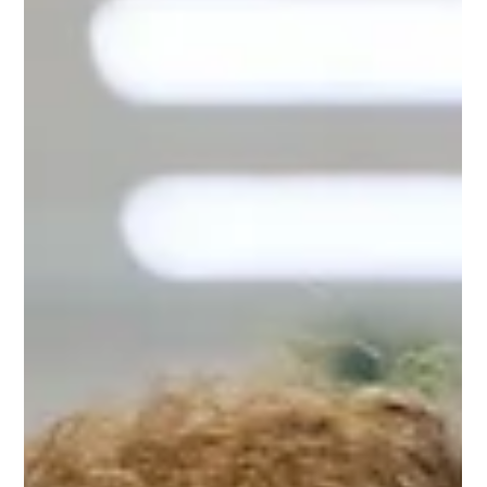
einem Angiologen. Der hat die Kapillargefäße in den
Fingern schon mal überprüft. Im Nachhinein muss ich
sagen, dass es Verdachtsdiagnosen gab. Meistens ging es
mir dann aber wieder gut.