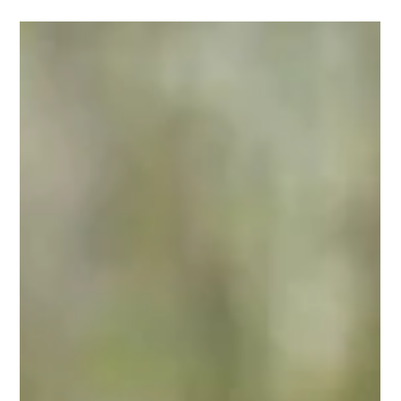
bin tatsächlich nicht gleich zum Arzt gegangen. Ich
dachte halt, ok ich werde älter und da kommen so einige
Wehwehchen mit den Jahren. Der kleine Finger wurde
halt ein bisschen krumm. Das habe ich gar nicht so richtig
beachtet.
Klinik an der Weißenburg
1 Min. Lesezeit
Rheuma-Blog: Krumme Pfoten
Remission — ein ruhender Vulkan
Bei der Remission einer rheumatischen Erkrankung gehen
die Symptome der Erkrankung zurück. Im besten Fall sind
die Patienten sogar symptomfrei. Es handelt sich nicht um
ein völliges Verschwinden der Erkrankung, sondern um
einen Zustand sehr geringer oder sogar fehlender
Krankheitsaktivität. Die Erkrankung kann wie ein
ruhender Vulkan jederzeit wieder aufflammen.