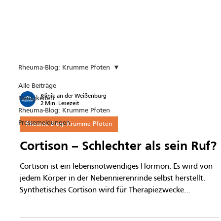
Rheuma-Blog: Krumme Pfoten
Alle Beiträge
Klinik an der Weißenburg
Neuigkeiten
2 Min. Lesezeit
Rheuma-Blog: Krumme Pfoten
Pressemeldungen
Rheuma-Blog: Krumme Pfoten
Cortison – Schlechter als sein Ruf?
Cortison ist ein lebensnotwendiges Hormon. Es wird von
jedem Körper in der Nebennierenrinde selbst herstellt.
Synthetisches Cortison wird für Therapiezwecke
eingesetzt. Seinen schlechten Ruf verdankt die Cortison-
Therapie den 60iger Jahren.