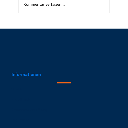
Kommentar verfassen...
„Du siehst aus, als hättest Du einen
Rheumaschub!“
Informationen
Qualität
Beauftragte
Datenschutzerklärung
Impressum