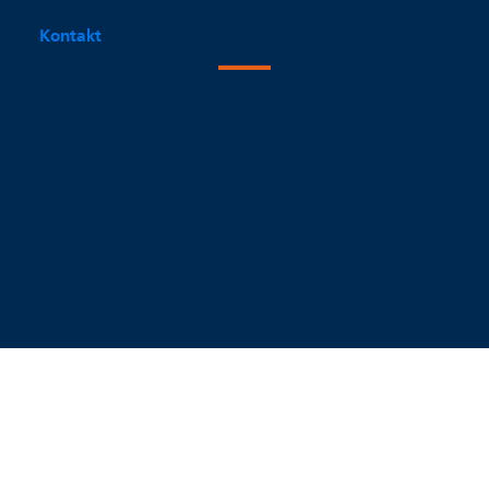
Kontakt
Weißen 1
07407 Uhlstädt-Kirchhasel
036742 66-0
info@klinik-weissenburg.de
Wir sind täglich für Sie da.
© 2024 | Klinik an der Weißenburg | Alle Rechte vorbehalten