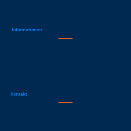
Informationen
Qualität
Beauftragte
Datenschutzerklärung
Impressum
Kontakt
Weißen 1
07407 Uhlstädt-Kirchhasel
036742 66-0