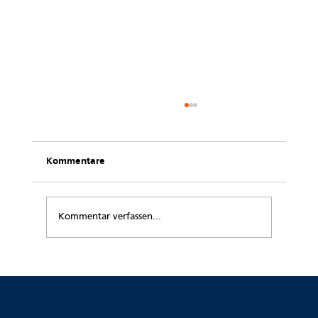
Kommentare
Kommentar verfassen...
Wir sind stolz: 92 Prozent Zufriedenheit
unserer Patientinnen und Patienten