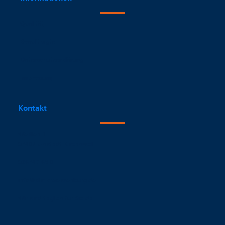
Qualität
Beauftragte
Datenschutzerklärung
Impressum
Kontakt
Weißen 1
07407 Uhlstädt-Kirchhasel
036742 66-0
info@klinik-weissenburg.de
Wir sind täglich für Sie da.