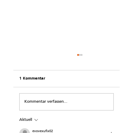
1 Kommentar
Kommentar verfassen...
Aktuell
„Du siehst aus, als hättest Du einen
Rheumaschub!“
evovexufix02