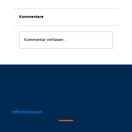
Kommentare
Kommentar verfassen...
Es wird geschaut, gehört und gehandelt
– die Geschichte einer Rheumapatientin
Informationen
Qualität