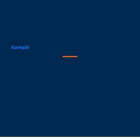
Beauftragte
Datenschutzerklärung
Impressum
Kontakt
Weißen 1
07407 Uhlstädt-Kirchhasel
036742 66-0
info@klinik-weissenburg.de
Wir sind täglich für Sie da.
© 2024 | Klinik an der Weißenburg | Alle Rechte vorbehalten