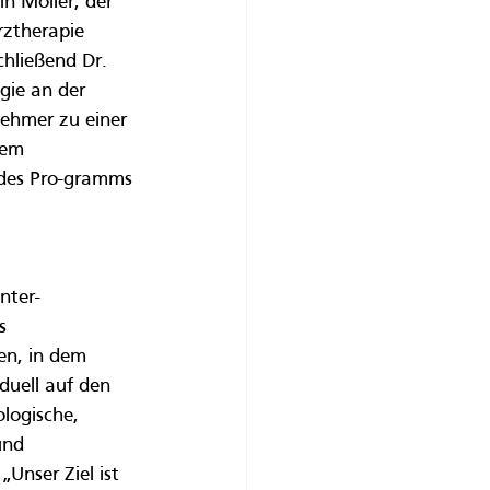
n Möller, der 
rztherapie 
hließend Dr. 
gie an der 
ehmer zu einer 
nem 
 des Pro-gramms 
nter-
s 
en, in dem 
duell auf den 
logische, 
und 
Unser Ziel ist 