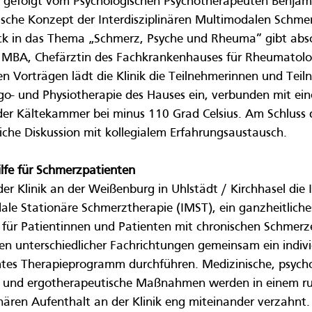
 gefolgt vom Psychologischen Psychotherapeuten Benjami
sche Konzept der Interdisziplinären Multimodalen Schme
blick in das Thema „Schmerz, Psyche und Rheuma” gibt absc
 MBA, Chefärztin des Fachkrankenhauses für Rheumatolo
 Vorträgen lädt die Klinik die Teilnehmerinnen und Teiln
go- und Physiotherapie des Hauses ein, verbunden mit ei
h der Kältekammer bei minus 110 Grad Celsius. Am Schluss
liche Diskussion mit kollegialem Erfahrungsaustausch.
ilfe für Schmerzpatienten
der Klinik an der Weißenburg in Uhlstädt / Kirchhasel die I
dale Stationäre Schmerztherapie (IMST), ein ganzheitliche
für Patientinnen und Patienten mit chronischen Schmerz
n unterschiedlicher Fachrichtungen gemeinsam ein indivi
tes Therapieprogramm durchführen. Medizinische, psycho
e und ergotherapeutische Maßnahmen werden in einem r
ären Aufenthalt an der Klinik eng miteinander verzahnt. „