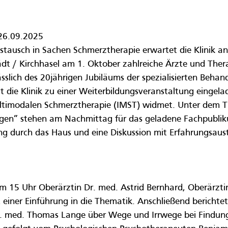
 26.09.2025
tausch in Sachen Schmerztherapie erwartet die Klinik an
dt / Kirchhasel am 1. Oktober zahlreiche Ärzte und Ther
sslich des 20jährigen Jubiläums der spezialisierten Behan
die Klinik zu einer Weiterbildungsveranstaltung eingelade
ultimodalen Schmerztherapie (IMST) widmet. Unter dem Ti
rgen” stehen am Nachmittag für das geladene Fachpublik
ng durch das Haus und eine Diskussion mit Erfahrungsau
15 Uhr Oberärztin Dr. med. Astrid Bernhard, Oberärztin
 einer Einführung in die Thematik. Anschließend berichtet
. med. Thomas Lange über Wege und Irrwege bei Findung