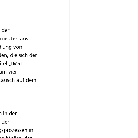
 der 
apeuten aus 
dlung von 
n, die sich der 
tel „IMST - 
um vier 
stausch auf dem 
 in der 
 der 
sprozessen in 