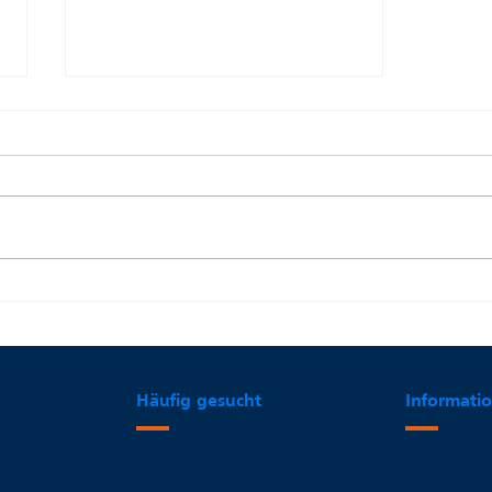
Einzige Rheuma-Fachklinik
Thüringens erweitert
Behandlungsspektrum/ Neue
Homepage erleichtert
Orientierung
Häufig gesucht
Informati
Qualität
Ernährung
tologie
Beauftragte
Behandlungsschwerpunkte
on