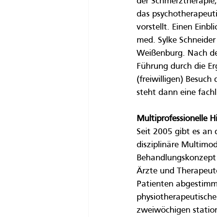
der Schmerztherapie,
das psychotherapeuti
vorstellt. Einen Ein
med. Sylke Schneider
Weißenburg. Nach den
Führung durch die Er
(freiwilligen) Besuc
steht dann eine fach
Multiprofessionelle H
Seit 2005 gibt es an 
disziplinäre Multimo
Behandlungskonzept 
Ärzte und Therapeute
Patienten abgestimm
physiotherapeutisch
zweiwöchigen station