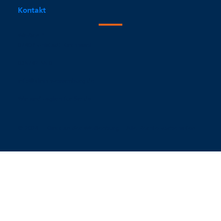
Kontakt
Weißen 1
07407 Uhlstädt-Kirchhasel
036742 66-0
info@klinik-weissenburg.de
Wir sind täglich für Sie da.
© 2024 | Klinik an der Weißenburg | Alle Rechte vorbehalten