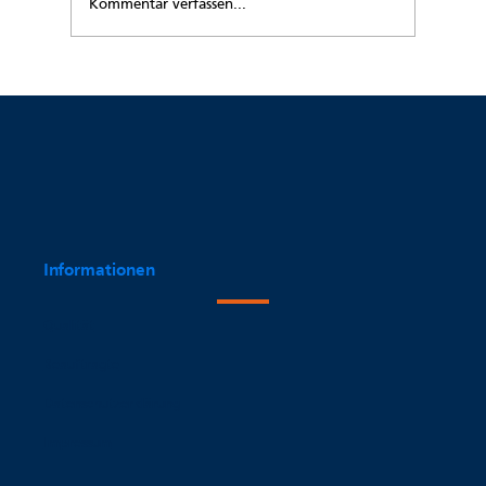
Kommentar verfassen...
Ich hatte keine Zeit für mein Rheuma!
Informationen
Qualität
Beauftragte
Datenschutzerklärung
Impressum